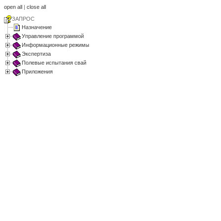
open all
|
close all
ЗАПРОС
Назначение
Управление программой
Информационные режимы
Экспертиза
Полевые испытания свай
Приложения